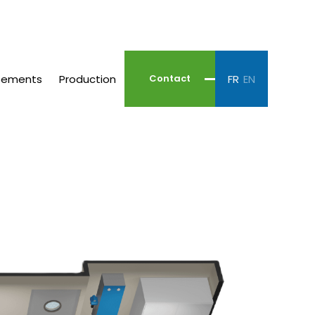
pements
Production
FR
EN
Contact