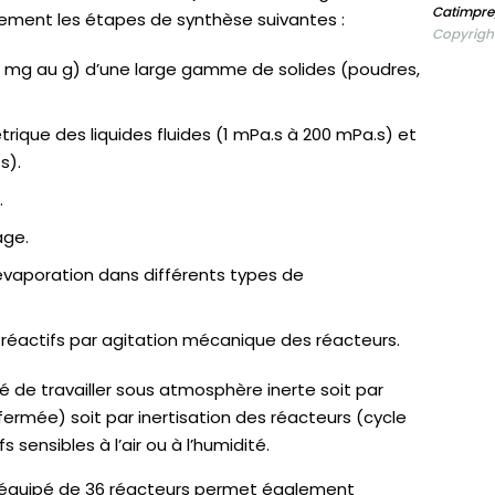
Catimpre
ment les étapes de synthèse suivantes :
Copyright
du mg au g) d’une large gamme de solides (poudres,
trique des liquides fluides (1 mPa.s à 200 mPa.s) et
s).
.
age.
t l’évaporation dans différents types de
réactifs par agitation mécanique des réacteurs.
té de travailler sous atmosphère inerte soit par
fermée) soit par inertisation des réacteurs (cycle
 sensibles à l’air ou à l’humidité.
 équipé de 36 réacteurs permet également