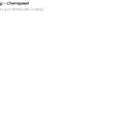
g – Chemspeed
 Cyril FRESILLON (CNRS)