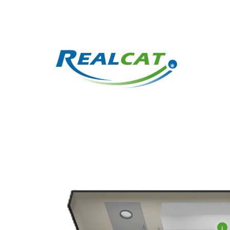
Les moyens techni
la plateforme REA
i